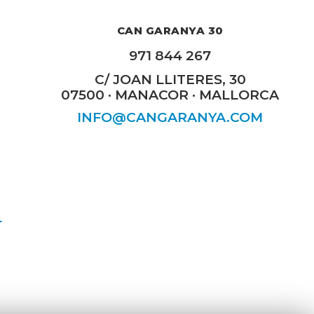
CAN GARANYA 30
971 844 267
C/ JOAN LLITERES, 30
07500 · MANACOR · MALLORCA
INFO@CANGARANYA.COM
L
É