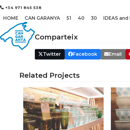
Skip
+34 971 845 538
to
content
HOME
CAN GARANYA
51
40
30
IDEAS and
Comparteix
Twitter
Facebook
Email
Related Projects