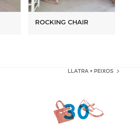
ROCKING CHAIR
LLATRA + PEIXOS
next
post: