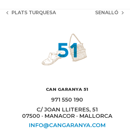
PLATS TURQUESA
SENALLÓ
previous
next
post:
post:
CAN GARANYA 51
971 550 190
C/ JOAN LLITERES, 51
07500 · MANACOR · MALLORCA
INFO@CANGARANYA.COM