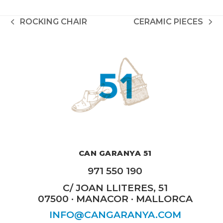
ROCKING CHAIR
CERAMIC PIECES
previous
next
post:
post:
CAN GARANYA 51
971 550 190
C/ JOAN LLITERES, 51
07500 · MANACOR · MALLORCA
INFO@CANGARANYA.COM